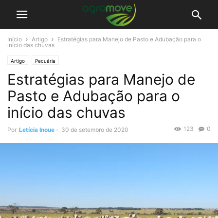
Início
Artigo
Estratégias para Manejo de Pasto e Adubação para o
início das chuvas
Artigo
Pecuária
Estratégias para Manejo de
Pasto e Adubação para o
início das chuvas
123
0
Por
Letícia Inoue
-
30 de setembro de 2020