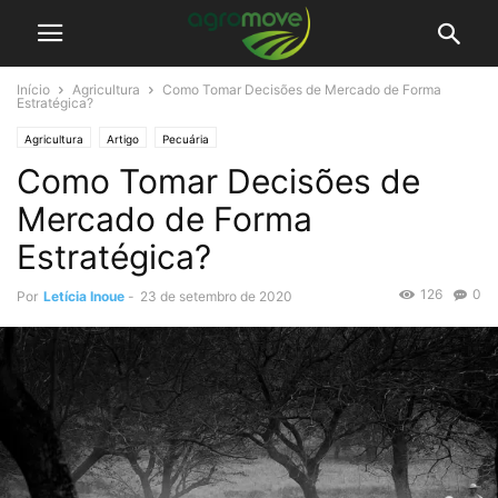
Início
Agricultura
Como Tomar Decisões de Mercado de Forma
Estratégica?
Agricultura
Artigo
Pecuária
Como Tomar Decisões de
Mercado de Forma
Estratégica?
126
0
Por
Letícia Inoue
-
23 de setembro de 2020