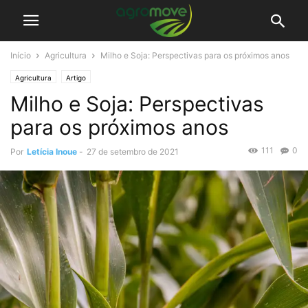
Início
Agricultura
Milho e Soja: Perspectivas para os próximos anos
Agricultura
Artigo
Milho e Soja: Perspectivas
para os próximos anos
111
0
Por
Letícia Inoue
-
27 de setembro de 2021