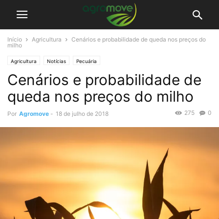
Início
Agricultura
Cenários e probabilidade de queda nos preços do
milho
Agricultura
Notícias
Pecuária
Cenários e probabilidade de
queda nos preços do milho
275
0
Por
Agromove
-
18 de julho de 2018