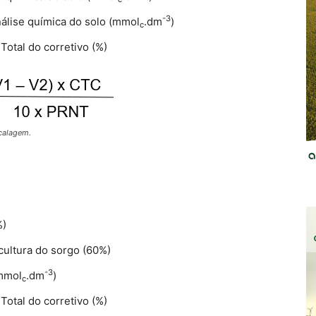
-3
álise química do solo (mmol
.dm
)
c
Total do corretivo (%)
calagem.
%)
cultura do sorgo (60%)
-3
(mmol
.dm
)
c
Total do corretivo (%)