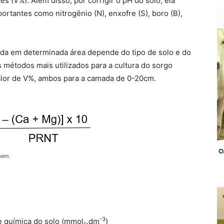
 (V%). Além disso, por corrigir o pH do solo, ela
ortantes como nitrogênio (N), enxofre (S), boro (B),
ada em determinada área depende do tipo de solo e do
 métodos mais utilizados para a cultura do sorgo
alor de V%, ambos para a camada de 0-20cm.
gem.
-3
se química do solo (mmol
.dm
)
c