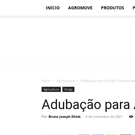
INÍCIO
AGROMOVE
PRODUTOS
Início
Agricultura
Adubação para Altas Produtivid
Agricultura
Artigo
Adubação para 
Por
Bruno Joseph Eltink
-
4 de novembro de 2021